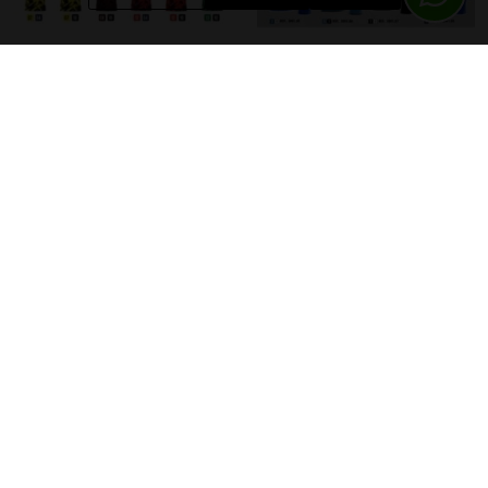
Givova camiseta Art
Kedeke camiseta London
El precio incluye nombre y
El precio incluye el nombre y
número del jugad@r
número del jugad@r
12,95 €
12,95 €
Kedeke camiseta London
Joma camiseta Academy IV
El precio incluye nombre y
El precio incluye nombre y
número del jugad@r
número del jugad@r
12,95 €
12,95 €