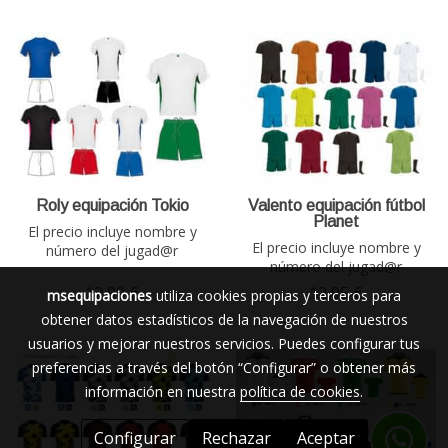
Roly equipación Tokio
Valento equipación fútbol
Planet
El precio incluye nombre y
El precio incluye nombre y
número del jugad@r
número del jugad@r
12,90 €
12,95 €
msequipaciones
utiliza cookies propias y terceros para
obtener datos estadísticos de la navegación de nuestros
usuarios y mejorar nuestros servicios. Puedes configurar tus
preferencias a través del botón “Configurar” o obtener más
información en nuestra
política de cookies
.
Configurar
Rechazar
Aceptar