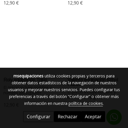
12,90 €
12,90 €
msequipaciones
utiliza cookies propias y terceros para
Roly equipación Tokio
Valento equipación fútbol
obtener datos estadísticos de la navegación de nuestros
Planet
El precio incluye nombre y
usuarios y mejorar nuestros servicios. Puedes configurar tus
El precio incluye nombre y
número del jugad@r
preferencias a través del botón “Configurar” o obtener más
número del jugad@r
información en nuestra
política de cookies
.
12,90 €
12,95 €
Configurar
Rechazar
Aceptar