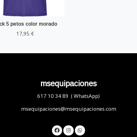
ck 5 petos color morado
17,95 €
msequipaciones
617 10 34 89 ( WhatsApp)
msequipaciones@msequipaciones.com