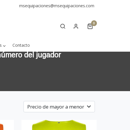
msequipaciones@msequipaciones.com
0
s
Contacto
 número del jugador
Precio de mayor a menor