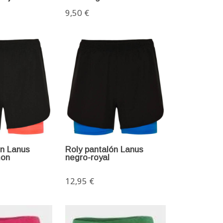
9,50 €
ón Lanus
Roly pantalón Lanus
mon
negro-royal
12,95 €