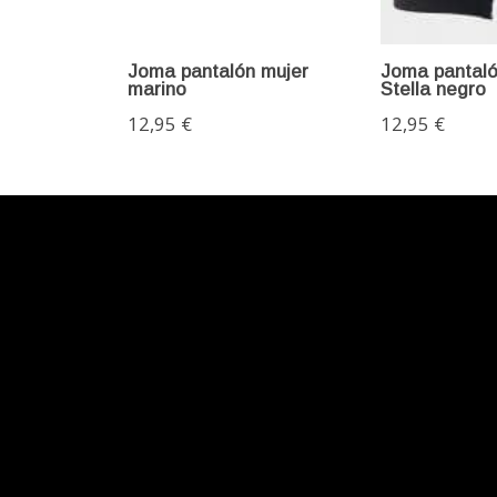
Joma pantalón mujer
Joma pantaló
marino
Stella negro
12,95 €
12,95 €