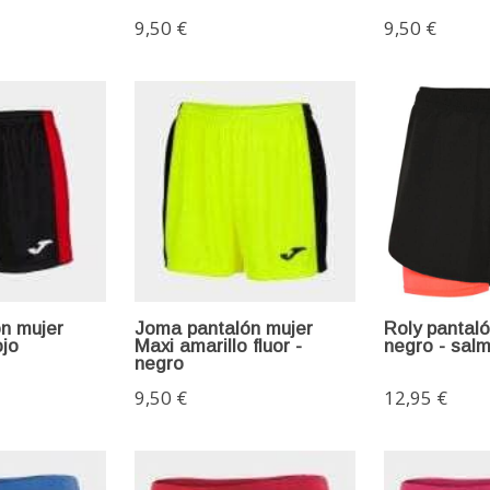
9,50 €
9,50 €
n mujer
Joma pantalón mujer
Roly pantal
ojo
Maxi amarillo fluor -
negro - sal
negro
9,50 €
12,95 €