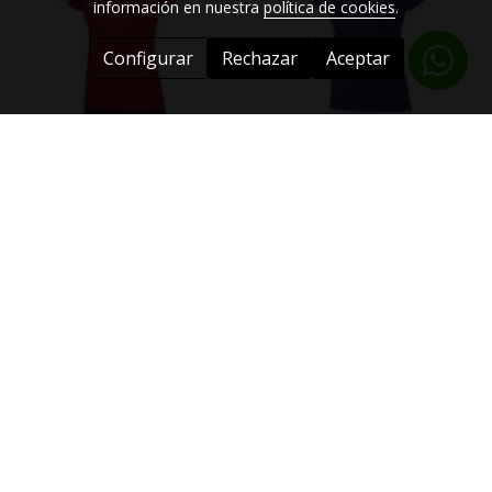
información en nuestra
política de cookies
.
Configurar
Rechazar
Aceptar
Equipación mujer Joma
Equipación mujer Joma
Combi rojo
Combi morado
18,95 €
18,95 €