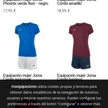
Phoenix verde fluor - negro
Combi amarillo
17,95 €
18,95 €
Equipación mujer Joma
Equipación mujer Joma
Combi azul royal
Combi burdeos
18,95 €
18,95 €
msequipaciones
utiliza cookies propias y terceros para
obtener datos estadísticos de la navegación de nuestros
usuarios y mejorar nuestros servicios. Puedes configurar tus
preferencias a través del botón “Configurar” o obtener más