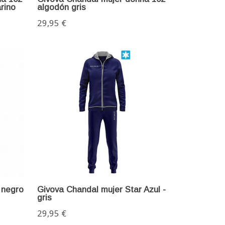
rino
algodón gris
29,95 €
 negro
Givova Chandal mujer Star Azul -
gris
29,95 €