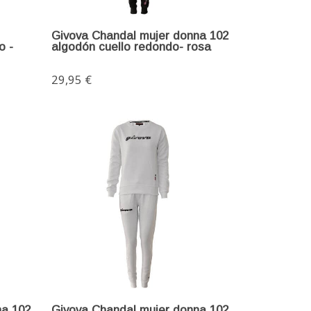
Givova Chandal mujer donna 102
o -
algodón cuello redondo- rosa
29,95 €
na 102
Givova Chandal mujer donna 102