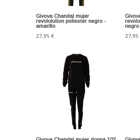
Givova Chandal mujer
Givov
revololution poliester negro -
revolo
amarillo
negro
27,95 €
27,95
Givova Chandal mujer donna 102
Givov