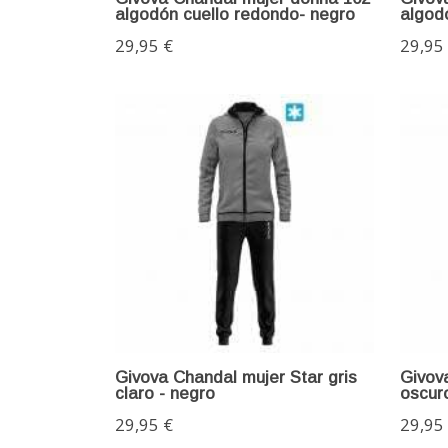
algodón cuello redondo- negro
algod
29,95 €
29,95
Givova Chandal mujer Star gris
Givova
claro - negro
oscuro
29,95 €
29,95