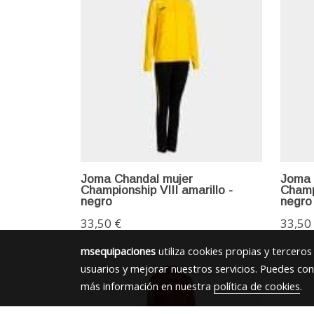
Joma Chandal mujer
Joma 
Championship VIII amarillo -
Champi
negro
negro
33,50 €
33,50
msequipaciones
utiliza cookies propias y tercero
usuarios y mejorar nuestros servicios. Puedes con
más información en nuestra
política de cookies
.