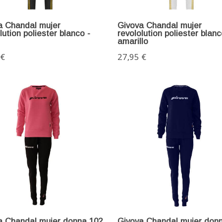
a Chandal mujer
Givova Chandal mujer
lution poliester blanco -
revololution poliester blanc
amarillo
 €
27,95 €
a Chandal mujer donna 102
Givova Chandal mujer don