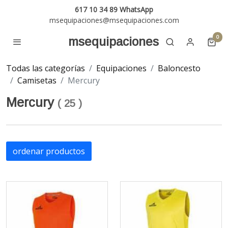
617 10 34 89 WhatsApp
msequipaciones@msequipaciones.com
0
msequipaciones
Todas las categorías
Equipaciones
Baloncesto
Camisetas
Mercury
Mercury
(
25
)
ordenar productos