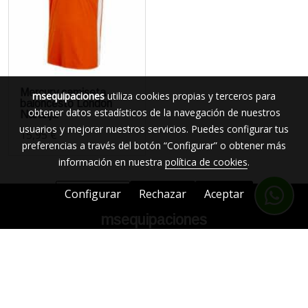
Mercury camiseta
msequipaciones
utiliza cookies propias y terceros para
baloncesto London
obtener datos estadísticos de la navegación de nuestros
Naranja
usuarios y mejorar nuestros servicios. Puedes configurar tus
15,95 €
preferencias a través del botón “Configurar” o obtener más
información en nuestra
política de cookies
.
Configurar
Rechazar
Aceptar
msequipaciones
617 10 34 89 ( WhatsApp)
msequipaciones@msequipaciones.com