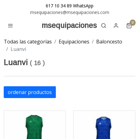
617 10 34 89 WhatsApp
msequipaciones@msequipaciones.com
0
msequipaciones
Todas las categorías
Equipaciones
Baloncesto
Luanvi
Luanvi
(
16
)
ordenar productos