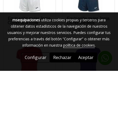
Equipación mujer Joma
Equipación mujer Joma
msequipaciones
utiliza cookies propias y terceros para
Combi azul royal
Combi burdeos
obtener datos estadísticos de la navegación de nuestros
18,95 €
18,95 €
usuarios y mejorar nuestros servicios. Puedes configurar tus
preferencias a través del botón “Configurar” o obtener más
información en nuestra
política de cookies
.
Configurar
Rechazar
Aceptar
Equipación mujer Joma
Equipación mujer Joma
Combi rojo
Combi morado
18,95 €
18,95 €