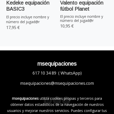
Kedeke equipación
Valento equipación
BASIC3
fútbol Planet
El precio incluye nombre y
El precio incluye nombre y
número del jugad@r
número del jugad@r
10,95 €
17,95 €
msequipaciones
617 10 34 89 ( WhatsApp)
msequipaciones@msequipaciones.com
msequipaciones
utiliza cookies propias y terceros para
obtener datos estadísticos de la navegación de nuestros
Aviso legal
usuarios y mejorar nuestros servicios. Puedes configurar tus