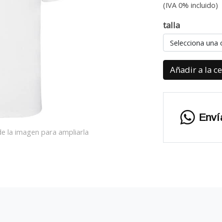
(IVA 0% incluido)
talla
Selecciona una 
Añadir a la c
Enví
e la imagen para ampliarla