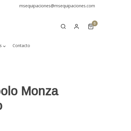
msequipaciones@msequipaciones.com
0
s
Contacto
polo Monza
o