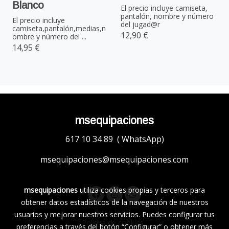
Blanco
El precio incluye camiseta,
pantalón, nombre y número
El precio incluye
del jugad@r
camiseta,pantalón,medias,n
12,90 €
ombre y número del ...
14,95 €
msequipaciones
617 10 34 89 ( WhatsApp)
msequipaciones@msequipaciones.com
msequipaciones
utiliza cookies propias y terceros para
obtener datos estadísticos de la navegación de nuestros
Aviso legal
usuarios y mejorar nuestros servicios. Puedes configurar tus
Política de cookies
preferencias a través del botón “Configurar” o obtener más