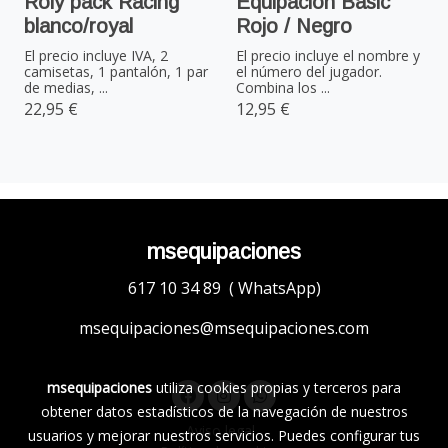
Roly pack Racing
Equipación Basic
blanco/royal
Rojo / Negro
El precio incluye IVA, 2
El precio incluye el nombre y
camisetas, 1 pantalón, 1 par
el número del jugador.
de medias, ...
Combina los ...
22,95 €
12,95 €
msequipaciones
617 10 34 89 ( WhatsApp)
msequipaciones@msequipaciones.com
msequipaciones
utiliza cookies propias y terceros para
obtener datos estadísticos de la navegación de nuestros
Aviso legal
usuarios y mejorar nuestros servicios. Puedes configurar tus