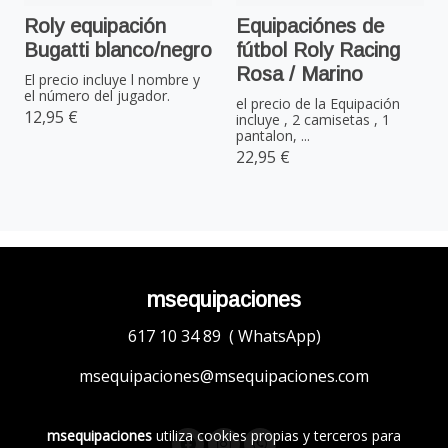
Roly equipación
Equipaciónes de
Bugatti blanco/negro
fútbol Roly Racing
Rosa / Marino
El precio incluye l nombre y
el número del jugador.
el precio de la Equipación
12,95 €
incluye , 2 camisetas , 1
pantalon, ...
22,95 €
msequipaciones
617 10 34 89 ( WhatsApp)
msequipaciones@msequipaciones.com
msequipaciones
utiliza cookies propias y terceros para