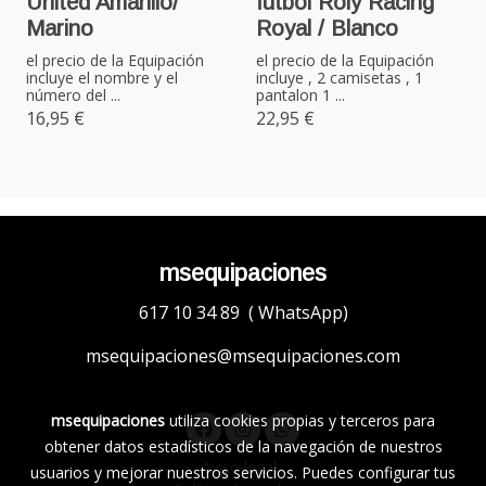
United Amarillo/
fútbol Roly Racing
Marino
Royal / Blanco
el precio de la Equipación
el precio de la Equipación
incluye el nombre y el
incluye , 2 camisetas , 1
número del ...
pantalon 1 ...
16,95 €
22,95 €
msequipaciones
617 10 34 89 ( WhatsApp)
msequipaciones@msequipaciones.com
msequipaciones
utiliza cookies propias y terceros para
obtener datos estadísticos de la navegación de nuestros
Aviso legal
usuarios y mejorar nuestros servicios. Puedes configurar tus