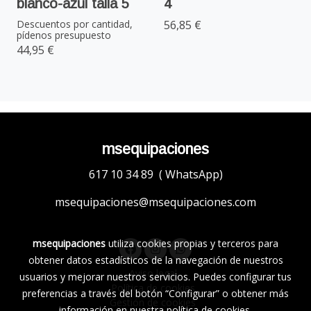
blanco-azul talla 5
4
Descuentos por cantidad,
56,85 €
pídenos presupuesto
44,95 €
msequipaciones
617 10 34 89 ( WhatsApp)
msequipaciones@msequipaciones.com
msequipaciones
utiliza cookies propias y terceros para
obtener datos estadísticos de la navegación de nuestros
Aviso legal
usuarios y mejorar nuestros servicios. Puedes configurar tus
Política de cookies
preferencias a través del botón “Configurar” o obtener más
Gestión de cookies
información en nuestra
política de cookies
.