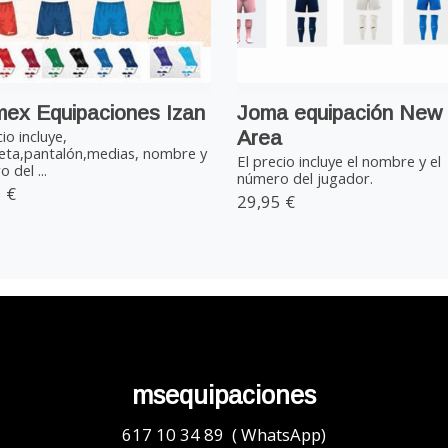
ex Equipaciones Izan
Joma equipación New
Area
cio incluye,
eta,pantalón,medias, nombre y
El precio incluye el nombre y el
 del ...
número del jugador.
 €
29,95 €
msequipaciones
617 10 34 89 ( WhatsApp)