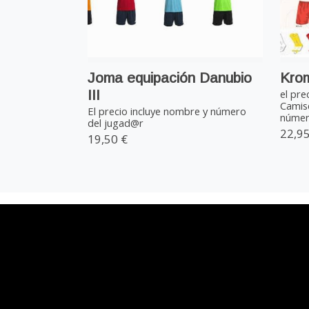
Joma equipación Danubio
Krom
III
el pre
Camis
El precio incluye nombre y número
número
del jugad@r
22,95
19,50 €