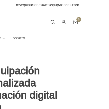
msequipaciones@msequipaciones.com
0
s
Contacto
uipación
nalizada
ación digital
n