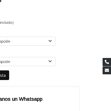
incluido)
opción
opción
esta
anos un Whatsapp