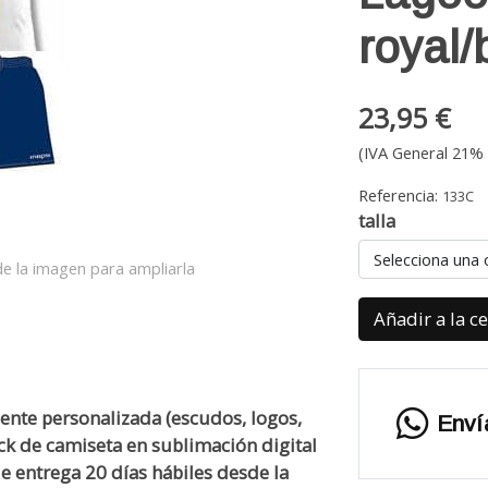
royal/
23,95 €
(IVA General 21% 
Referencia:
133C
talla
Selecciona una 
e la imagen para ampliarla
Añadir a la c
ente personalizada (escudos, logos,
Enví
k de camiseta en sublimación digital
e entrega 20 días hábiles desde la