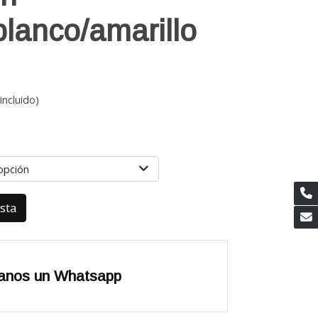
blanco/amarillo
incluido)
opción
esta
anos un Whatsapp