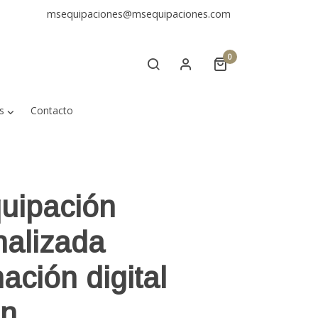
msequipaciones@msequipaciones.com
0
s
Contacto
uipación
nalizada
ación digital
on