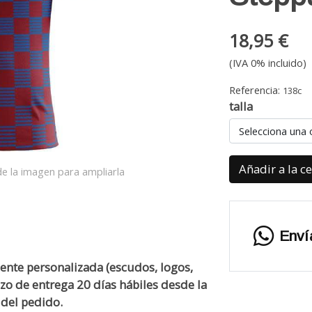
18,95 €
(IVA 0% incluido)
Referencia:
138c
talla
Selecciona una 
Añadir a la c
e la imagen para ampliarla
Enví
ente personalizada (escudos, logos,
zo de entrega 20 días hábiles desde la
del pedido.