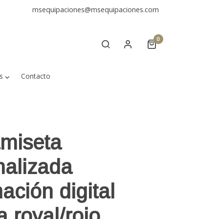
msequipaciones@msequipaciones.com
0
s
Contacto
miseta
nalizada
ación digital
 royal/rojo