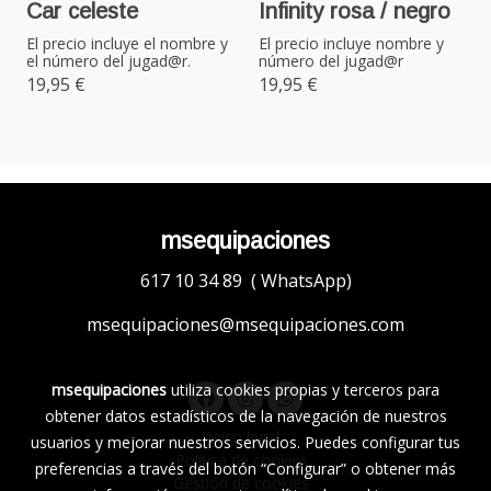
Car celeste
Infinity rosa / negro
El precio incluye el nombre y
El precio incluye nombre y
el número del jugad@r.
número del jugad@r
19,95 €
19,95 €
msequipaciones
617 10 34 89 ( WhatsApp)
msequipaciones@msequipaciones.com
msequipaciones
utiliza cookies propias y terceros para
obtener datos estadísticos de la navegación de nuestros
Aviso legal
usuarios y mejorar nuestros servicios. Puedes configurar tus
Política de cookies
preferencias a través del botón “Configurar” o obtener más
Gestión de cookies