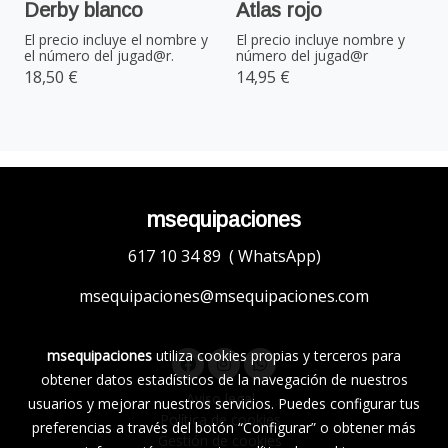
Derby blanco
Atlas rojo
El precio incluye el nombre y
El precio incluye nombre y
el número del jugad@r.
número del jugad@r
18,50 €
14,95 €
msequipaciones
617 10 34 89 ( WhatsApp)
msequipaciones@msequipaciones.com
msequipaciones
utiliza cookies propias y terceros para
obtener datos estadísticos de la navegación de nuestros
Aviso legal
usuarios y mejorar nuestros servicios. Puedes configurar tus
Política de cookies
preferencias a través del botón “Configurar” o obtener más
Gestión de cookies