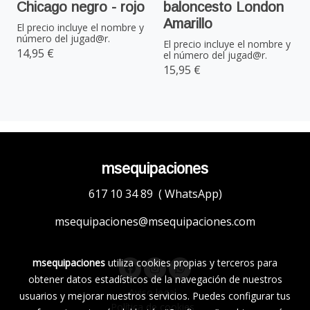
Chicago negro - rojo
baloncesto London
Amarillo
El precio incluye el nombre y
número del jugad@r.
El precio incluye el nombre y
14,95 €
el número del jugad@r.
15,95 €
msequipaciones
617 10 34 89 ( WhatsApp)
msequipaciones@msequipaciones.com
msequipaciones
utiliza cookies propias y terceros para
obtener datos estadísticos de la navegación de nuestros
Aviso legal
usuarios y mejorar nuestros servicios. Puedes configurar tus
Política de cookies