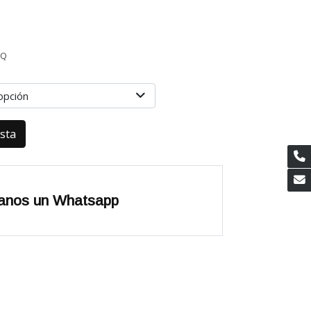
AQ
opción
esta
anos un Whatsapp