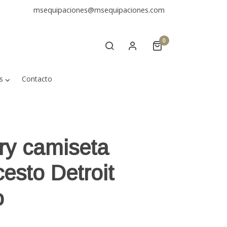
msequipaciones@msequipaciones.com
0
s
Contacto
ry camiseta
esto Detroit
o