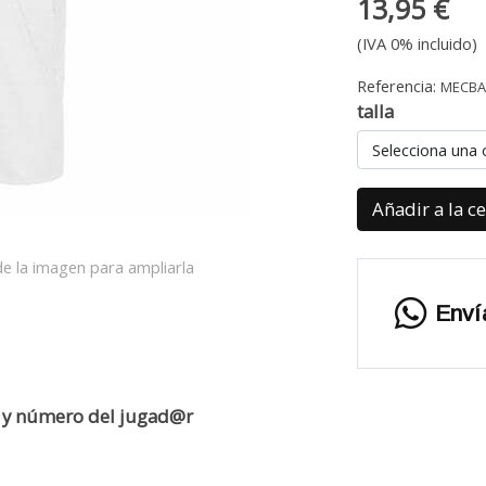
13,95 €
(IVA 0% incluido)
Referencia:
MECB
talla
Selecciona una 
Añadir a la c
e la imagen para ampliarla
Enví
e y número del jugad@r