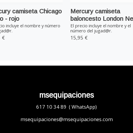
ury camiseta Chicago
Mercury camiseta
o - rojo
baloncesto London Ne
cio incluye el nombre y número
El precio incluye el nombre y el
gad@r.
número del jugad@r.
 €
15,95 €
msequipaciones
617 10 34 89 ( WhatsApp)
msequipaciones@msequipaciones.com