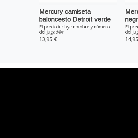
Mercury camiseta
Merc
baloncesto Detroit verde
negr
El precio incluye nombre y número
El pre
del jugad@r
del ju
13,95 €
14,95