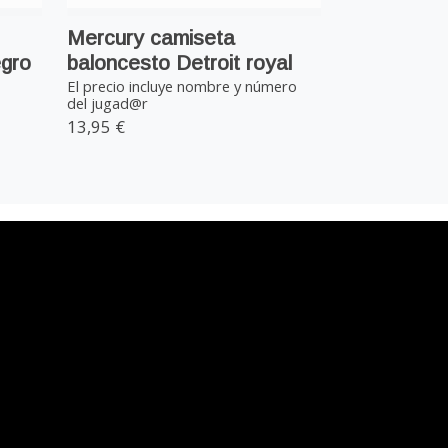
Mercury camiseta
gro
baloncesto Detroit royal
El precio incluye nombre y número
del jugad@r
13,95 €