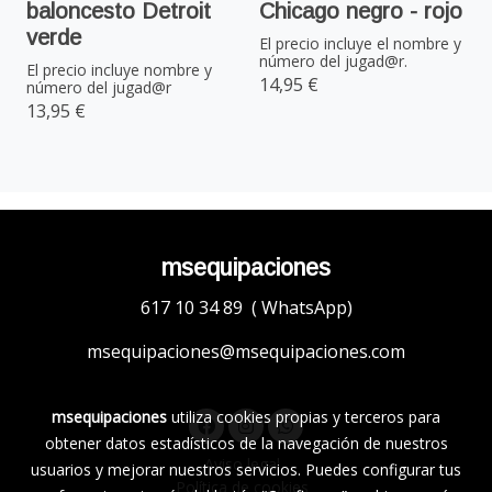
baloncesto Detroit
Chicago negro - rojo
verde
El precio incluye el nombre y
número del jugad@r.
El precio incluye nombre y
14,95 €
número del jugad@r
13,95 €
msequipaciones
617 10 34 89 ( WhatsApp)
msequipaciones@msequipaciones.com
msequipaciones
utiliza cookies propias y terceros para
obtener datos estadísticos de la navegación de nuestros
Aviso legal
usuarios y mejorar nuestros servicios. Puedes configurar tus
Política de cookies