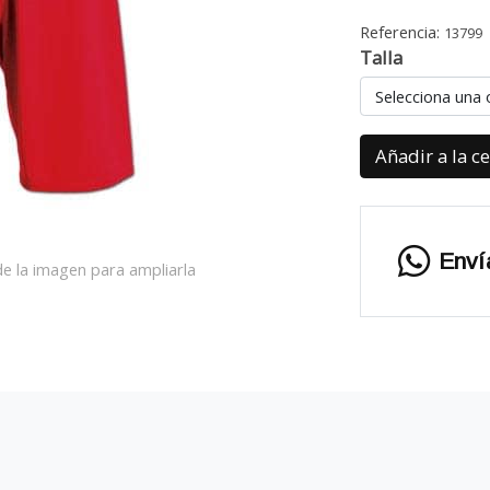
Referencia:
13799
Talla
Selecciona una 
Añadir a la c
Enví
e la imagen para ampliarla