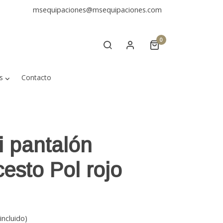
msequipaciones@msequipaciones.com
0
s
Contacto
i pantalón
esto Pol rojo
incluido)