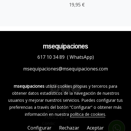
19,95 €
msequipaciones
617 10 34 89 ( WhatsApp)
msequipaciones@msequipaciones.com
msequipaciones
utiliza cookies propias y terceros para
obtener datos estadísticos de la navegación de nuestros
Aviso legal
usuarios y mejorar nuestros servicios. Puedes configurar tus
Política de cookies
preferencias a través del botón “Configurar” o obtener más
Gestión de cookies
información en nuestra
política de cookies
.
Política de privacidad
Condiciones de compra
Configurar
Rechazar
Aceptar