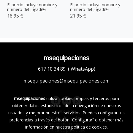
El precio incluye nombre y
El precio incluye nombre y
número del jugad@r
número del jugad@r
18,95 €
21,95 €
msequipaciones
617 10 34 89 ( WhatsApp)
msequipaciones@msequipaciones.com
msequipaciones
utiliza cookies propias y terceros para
obtener datos estadísticos de la navegación de nuestros
Aviso legal
usuarios y mejorar nuestros servicios. Puedes configurar tus
Política de cookies
preferencias a través del botón “Configurar” o obtener más
Gestión de cookies
información en nuestra
política de cookies
.
Política de privacidad