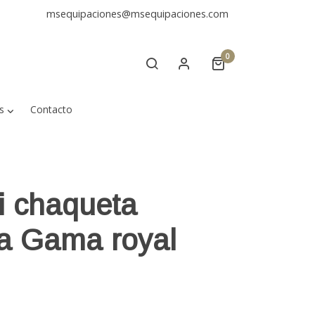
msequipaciones@msequipaciones.com
0
s
Contacto
i chaqueta
da Gama royal