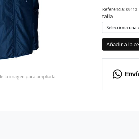
Referencia:
09410
talla
Selecciona una 
Añadir a la c
Enví
e la imagen para ampliarla