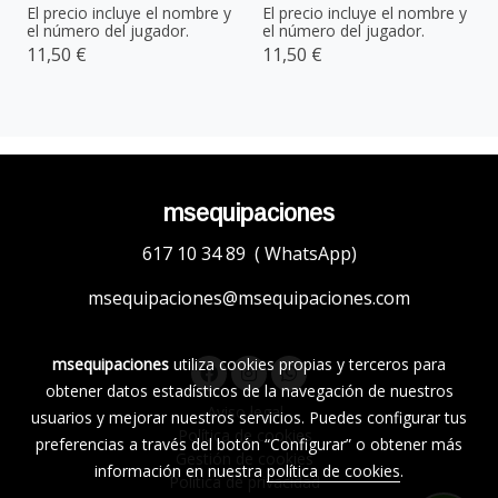
El precio incluye el nombre y
El precio incluye el nombre y
el número del jugador.
el número del jugador.
11,50 €
11,50 €
msequipaciones
617 10 34 89 ( WhatsApp)
msequipaciones@msequipaciones.com
msequipaciones
utiliza cookies propias y terceros para
obtener datos estadísticos de la navegación de nuestros
Aviso legal
usuarios y mejorar nuestros servicios. Puedes configurar tus
Política de cookies
preferencias a través del botón “Configurar” o obtener más
Gestión de cookies
información en nuestra
política de cookies
.
Política de privacidad