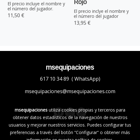
Rojo
El precio incluye el nombre y
el número del jugador.
El precio inclye el nombre y
11,50 €
el número del jugador
13,95 €
msequipaciones
617 10 34 89 ( WhatsApp)
msequipaciones@msequipaciones.com
msequipaciones
utiliza cookies propias y terceros para
obtener datos estadísticos de la navegación de nuestros
Aviso legal
usuarios y mejorar nuestros servicios. Puedes configurar tus
Política de cookies
preferencias a través del botón “Configurar” o obtener más
Gestión de cookies
información en nuestra
política de cookies
.