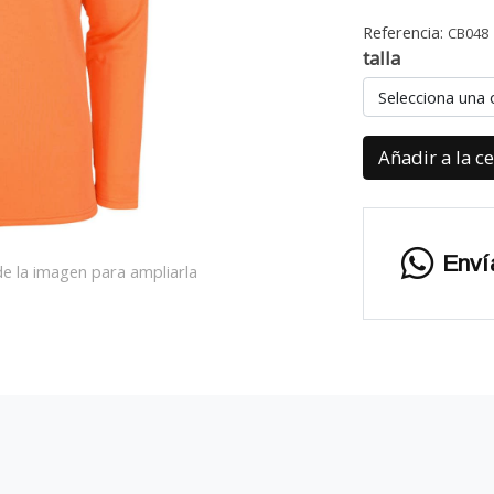
Referencia:
CB048
talla
Selecciona una 
Añadir a la c
Enví
e la imagen para ampliarla