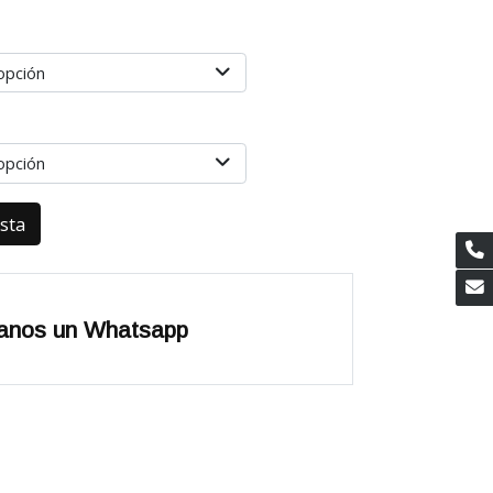
opción
opción
esta
anos un Whatsapp