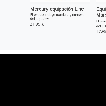
Mercury equipación Line
Equi
Mars
El precio incluye nombre y número
del jugad@r
El pre
21,95 €
del j
17,95