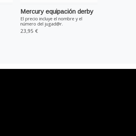
Mercury equipación derby
El precio incluye el nombre y el
número del jugad@r.
23,95 €