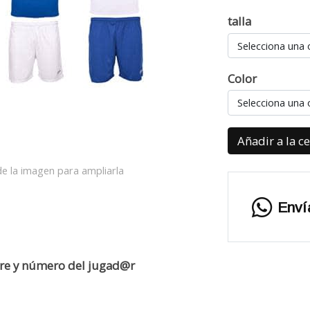
talla
Selecciona una 
Color
Selecciona una 
Añadir a la c
e la imagen para ampliarla
Enví
bre y número del jugad@r