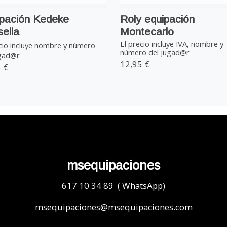
pación Kedeke
Roly equipación
ella
Montecarlo
El precio incluye IVA, nombre y
cio incluye nombre y número
número del jugad@r
ugad@r
12,95 €
 €
msequipaciones
617 10 34 89 ( WhatsApp)
msequipaciones@msequipaciones.com