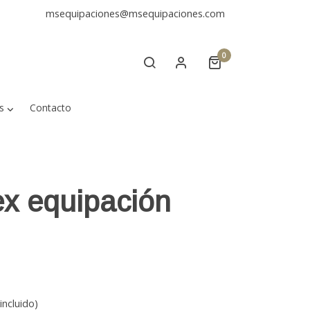
msequipaciones@msequipaciones.com
0
s
Contacto
x equipación
incluido)