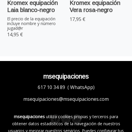
Kromex equipación
Kromex equipación
Laia blanco-negro
Vera rosa-negro
El precio de la equipación
17,95 €
incluye nombre y número
jugad@r
14,95 €
msequipaciones
617 10 34 89 ( WhatsApp)
msequipaciones@msequipaciones.com
msequipaciones
utiliza cookies propias y terceros para
obtener datos estadísticos de la navegación de nuestros
Aviso legal
usuarios y mejorar nuestros servicios. Puedes configurar tus