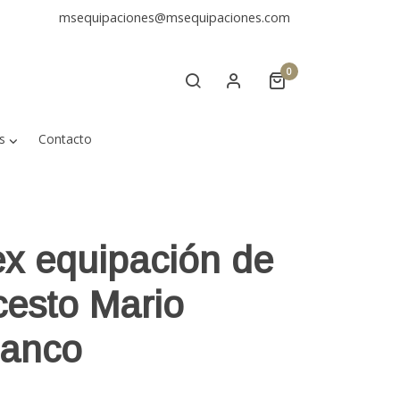
msequipaciones@msequipaciones.com
0
s
Contacto
x equipación de
cesto Mario
lanco