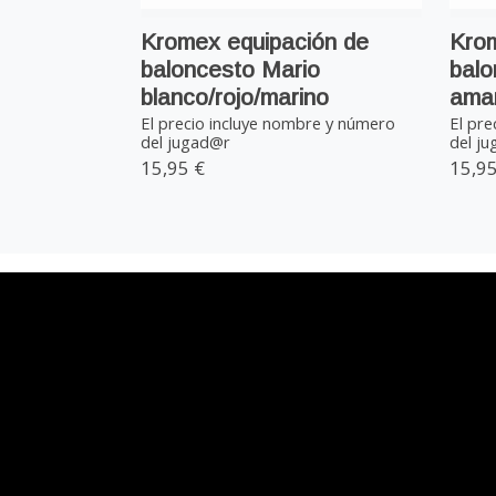
Kromex equipación de
Krom
baloncesto Mario
balo
blanco/rojo/marino
amar
El precio incluye nombre y número
El pre
del jugad@r
del j
15,95 €
15,95