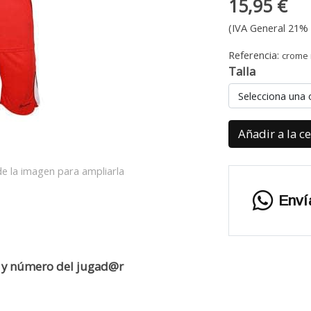
15,95 €
(IVA General 21% 
Referencia:
crome 
Talla
Selecciona una 
Añadir a la c
e la imagen para ampliarla
Enví
e y número del jugad@r