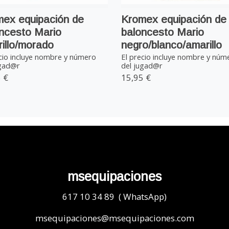
ex equipación de
Kromex equipación de
ncesto Mario
baloncesto Mario
illo/morado
negro/blanco/amarillo
cio incluye nombre y número
El precio incluye nombre y núm
ugad@r
del jugad@r
 €
15,95 €
msequipaciones
617 10 34 89 ( WhatsApp)
msequipaciones@msequipaciones.com