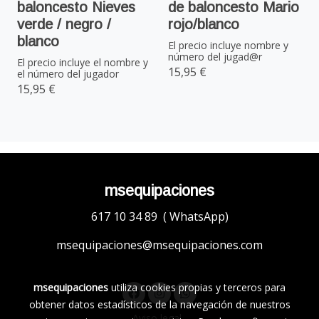
baloncesto Nieves
de baloncesto Mario
verde / negro /
rojo/blanco
blanco
El precio incluye nombre y
número del jugad@r
El precio incluye el nombre y
15,95 €
el número del jugador
15,95 €
msequipaciones
617 10 34 89 ( WhatsApp)
msequipaciones@msequipaciones.com
msequipaciones
utiliza cookies propias y terceros para
obtener datos estadísticos de la navegación de nuestros
Aviso legal