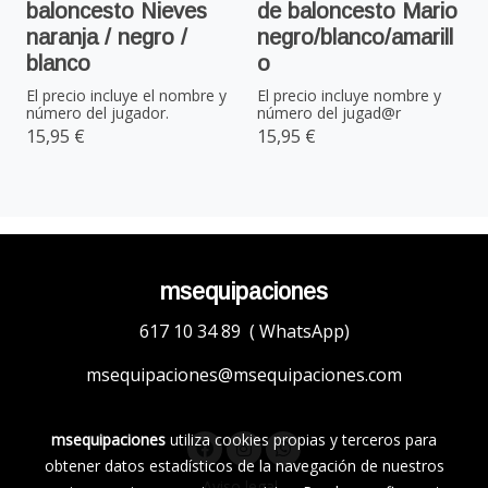
baloncesto Nieves
de baloncesto Mario
naranja / negro /
negro/blanco/amarill
blanco
o
El precio incluye el nombre y
El precio incluye nombre y
número del jugador.
número del jugad@r
15,95 €
15,95 €
msequipaciones
617 10 34 89 ( WhatsApp)
msequipaciones@msequipaciones.com
msequipaciones
utiliza cookies propias y terceros para
obtener datos estadísticos de la navegación de nuestros
Aviso legal