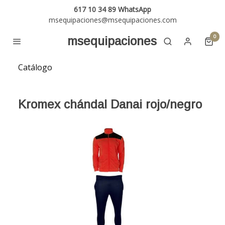
617 10 34 89 WhatsApp
msequipaciones@msequipaciones.com
0
msequipaciones
Catálogo
Kromex chándal Danai rojo/negro