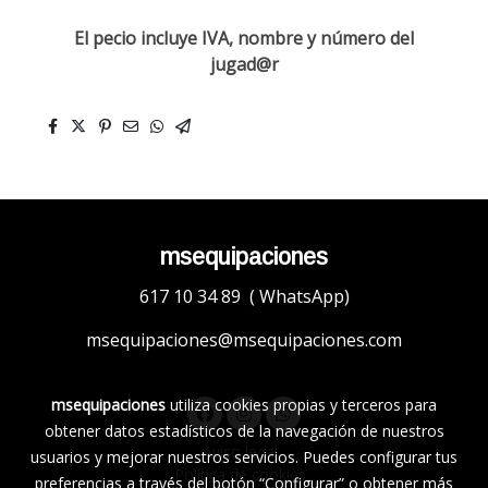
El pecio incluye IVA, nombre y número del
jugad@r
msequipaciones
617 10 34 89 ( WhatsApp)
msequipaciones@msequipaciones.com
msequipaciones
utiliza cookies propias y terceros para
obtener datos estadísticos de la navegación de nuestros
Aviso legal
usuarios y mejorar nuestros servicios. Puedes configurar tus
Política de cookies
preferencias a través del botón “Configurar” o obtener más