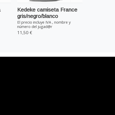
a
Kedeke camiseta France
gris/negro/blanco
El precio incluye IVA , nombre y
número del jugad@r
11,50 €