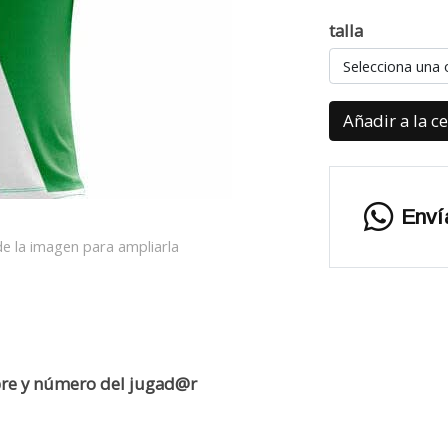
talla
Selecciona una 
Añadir a la c
Enví
e la imagen para ampliarla
mbre y número del jugad@r