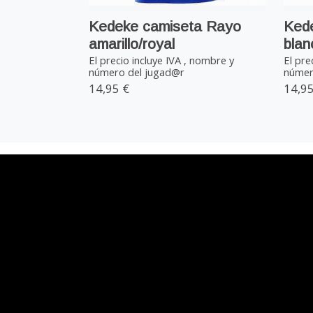
Kedeke camiseta Rayo
Kede
amarillo/royal
blan
El precio incluye IVA , nombre y
El pre
número del jugad@r
númer
14,95 €
14,95