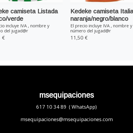
ke camiseta Listada
Kedeke camiseta Itali
co/verde
naranja/negro/blanco
cio incluye IVA , nombre y
El precio incluye IVA , nombre y
o del jugad@r
número del jugad@r
 €
11,50 €
msequipaciones
617 10 34 89 ( WhatsApp)
msequipaciones@msequipaciones.com