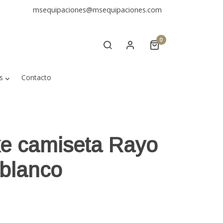
msequipaciones@msequipaciones.com
0
s
Contacto
e camiseta Rayo
/blanco