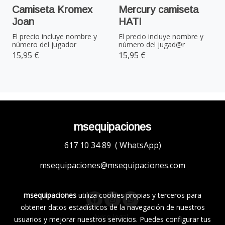
Camiseta Kromex
Mercury camiseta
Joan
HATI
El precio incluye nombre y
El precio incluye nombre y
número del jugador
número del jugad@r
15,95 €
15,95 €
msequipaciones
617 10 34 89 ( WhatsApp)
msequipaciones@msequipaciones.com
msequipaciones
utiliza cookies propias y terceros para
obtener datos estadísticos de la navegación de nuestros
Aviso legal
usuarios y mejorar nuestros servicios. Puedes configurar tus