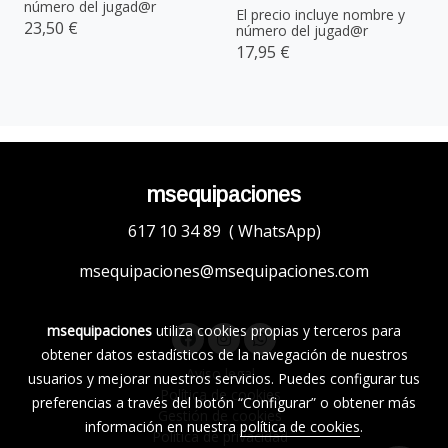
número del jugad@r
El precio incluye nombre y
23,50 €
número del jugad@r
17,95 €
msequipaciones
617 10 34 89 ( WhatsApp)
msequipaciones@msequipaciones.com
msequipaciones
utiliza cookies propias y terceros para
obtener datos estadísticos de la navegación de nuestros
Aviso legal
usuarios y mejorar nuestros servicios. Puedes configurar tus
Política de cookies
preferencias a través del botón “Configurar” o obtener más
Gestión de cookies
información en nuestra
política de cookies
.
Política de privacidad