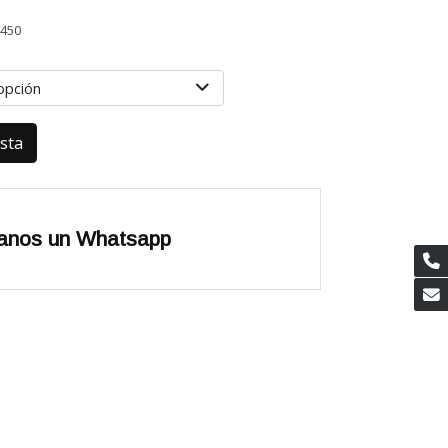
2450
opción
esta
anos un Whatsapp