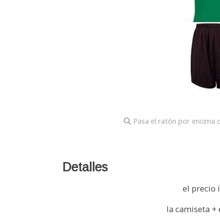
Pasa el ratón por encima d
Detalles
el precio 
la camiseta + 