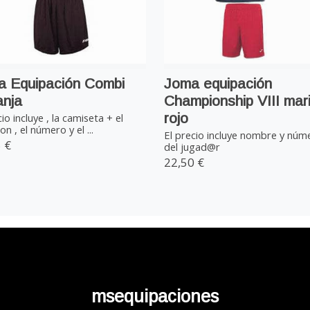
a Equipación Combi
Joma equipación
anja
Championship VIII mari
rojo
cio incluye , la camiseta + el
on , el número y el ...
El precio incluye nombre y núm
 €
del jugad@r
22,50 €
msequipaciones