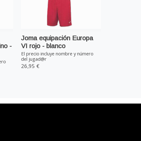
Joma equipación Europa
no -
VI rojo - blanco
El precio incluye nombre y número
del jugad@r
ero
26,95 €