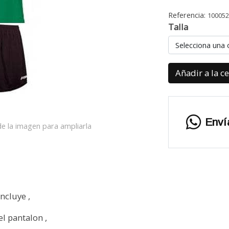
Referencia:
10005
Talla
Selecciona una 
Añadir a la c
Enví
e la imagen para ampliarla
incluye ,
el pantalon ,