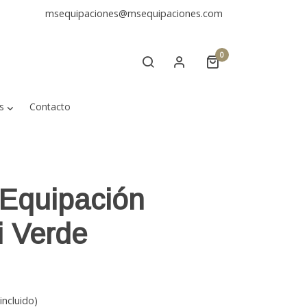
msequipaciones@msequipaciones.com
0
s
Contacto
Equipación
 Verde
incluido)