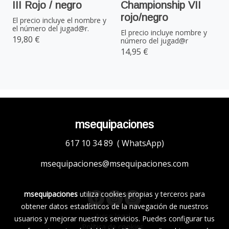
III Rojo / negro
Championship VII
rojo/negro
El precio incluye el nombre y
el número del jugad@r.
El precio incluye nombre y
19,80 €
número del jugad@r
14,95 €
msequipaciones
617 10 34 89 ( WhatsApp)
msequipaciones@msequipaciones.com
msequipaciones
utiliza cookies propias y terceros para
obtener datos estadísticos de la navegación de nuestros
Aviso legal
usuarios y mejorar nuestros servicios. Puedes configurar tus
Política de cookies