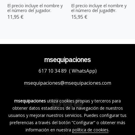
El precio incluye el nombre y
El precio incluye el nombre y
el número del jugador.
el número del jugad@r.
11,95 €
15,95 €
msequipaciones
617 10 34 89 ( WhatsApp)
msequipaciones@msequipaciones.com
msequipaciones
utiliza cookies propias y terceros para
obtener datos estadísticos de la navegación de nuestros
Aviso legal
usuarios y mejorar nuestros servicios. Puedes configurar tus
Política de cookies
preferencias a través del botón “Configurar” o obtener más
Gestión de cookies
información en nuestra
política de cookies
.
Política de privacidad