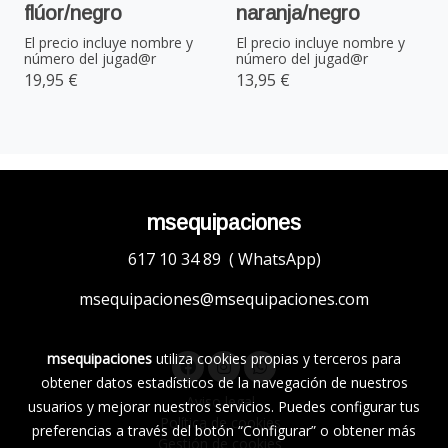
flúor/negro
naranja/negro
El precio incluye nombre y
El precio incluye nombre y
número del jugad@r
número del jugad@r
19,95 €
13,95 €
msequipaciones
617 10 34 89 ( WhatsApp)
msequipaciones@msequipaciones.com
msequipaciones
utiliza cookies propias y terceros para
obtener datos estadísticos de la navegación de nuestros
Aviso legal
usuarios y mejorar nuestros servicios. Puedes configurar tus
Política de cookies
preferencias a través del botón “Configurar” o obtener más
Gestión de cookies