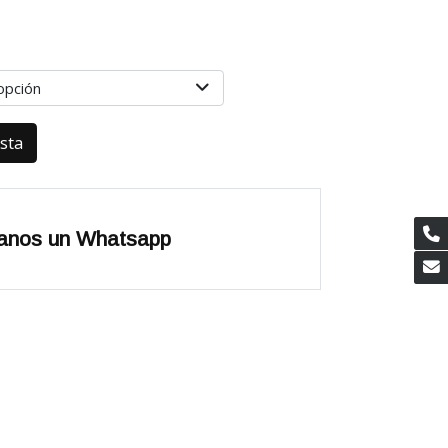
2
opción
esta
anos un Whatsapp