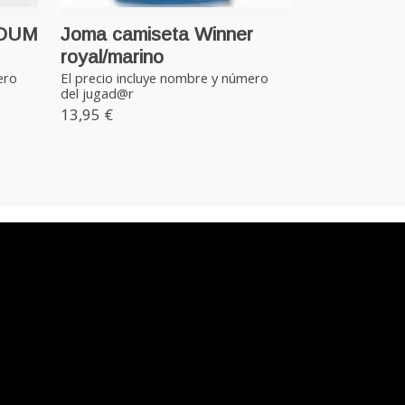
EDUM
Joma camiseta Winner
royal/marino
ero
El precio incluye nombre y número
del jugad@r
13,95 €