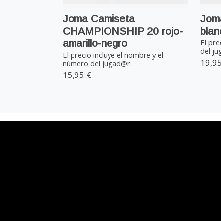
Joma Camiseta
Joma
CHAMPIONSHIP 20 rojo-
blan
amarillo-negro
El pre
del j
El precio incluye el nombre y el
19,95
número del jugad@r.
15,95 €