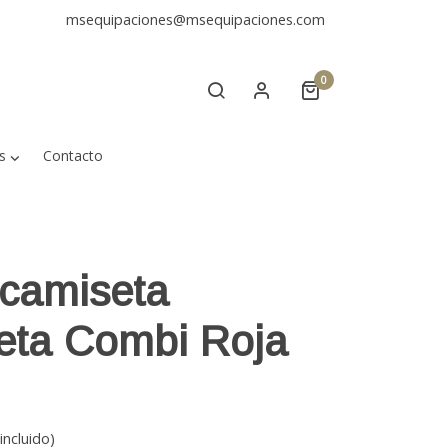
msequipaciones@msequipaciones.com
0
s
Contacto
camiseta
eta Combi Roja
incluido)