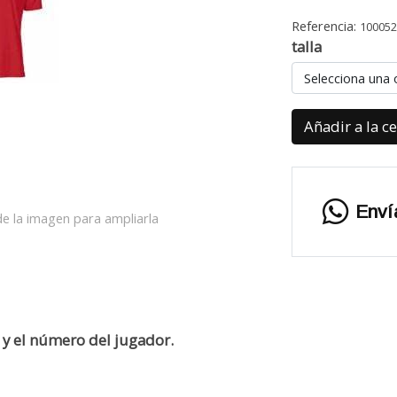
Referencia:
10005
talla
Selecciona una 
Añadir a la c
Enví
e la imagen para ampliarla
 y el número del jugador.