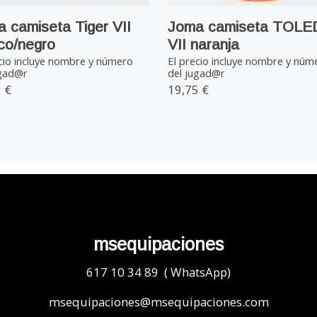
 camiseta Tiger VII
Joma camiseta TOL
co/negro
VII naranja
cio incluye nombre y número
El precio incluye nombre y núm
ugad@r
del jugad@r
 €
19,75 €
msequipaciones
617 10 34 89 ( WhatsApp)
msequipaciones@msequipaciones.com