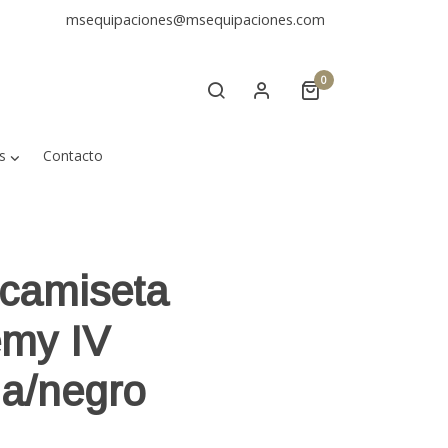
msequipaciones@msequipaciones.com
0
s
Contacto
camiseta
my IV
ja/negro