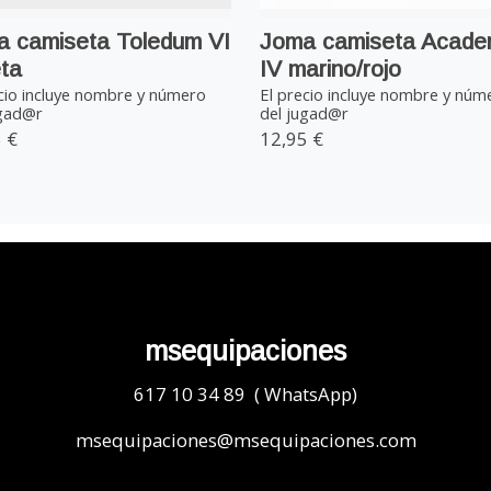
 camiseta Toledum VI
Joma camiseta Acad
eta
IV marino/rojo
cio incluye nombre y número
El precio incluye nombre y núm
ugad@r
del jugad@r
 €
12,95 €
msequipaciones
617 10 34 89 ( WhatsApp)
msequipaciones@msequipaciones.com