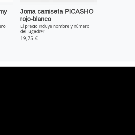
emy
Joma camiseta PICASHO
rojo-blanco
ero
El precio incluye nombre y número
del jugad@r
19,75 €