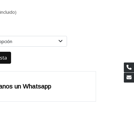
incluido)
8
opción
esta
anos un Whatsapp