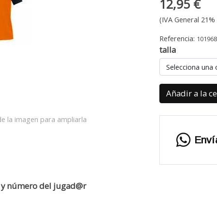
12,95 €
(IVA General 21% 
Referencia:
10196
talla
Selecciona una 
Añadir a la c
e la imagen para ampliarla
Enví
e y número del jugad@r