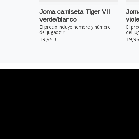
Joma camiseta Tiger VII
Joma
verde/blanco
viol
El precio incluye nombre y número
El pre
del jugad@r
del j
19,95 €
19,95