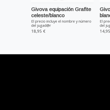
Givova equipación Grafite
Givo
celeste/blanco
blan
El precio incluye el nombre y número
El pre
del jugad@r
del j
18,95 €
14,95