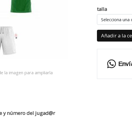
talla
Selecciona una 
Añadir a la c
Enví
e la imagen para ampliarla
re y número del jugad@r