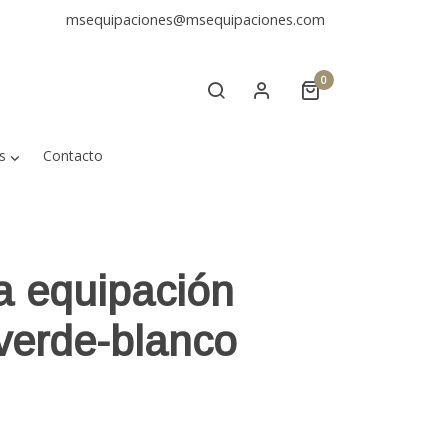
msequipaciones@msequipaciones.com
0
s
Contacto
a equipación
 verde-blanco