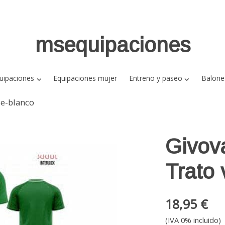
msequipaciones
uipaciones
Equipaciones mujer
Entreno y paseo
Balone
de-blanco
Givov
Trato
18,95 €
(IVA 0% incluido)