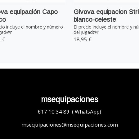
va equipación Capo
Givova equipacion Str
co
blanco-celeste
cio incluye el nombre y número
El precio incluye el nombre y n
ugad@r
del jugad@r
 €
18,95 €
msequipaciones
617 10 34 89 ( WhatsApp)
msequipaciones@msequipaciones.com