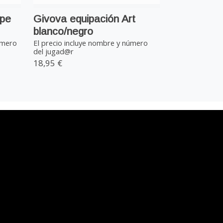
ipe
Givova equipación Art
blanco/negro
úmero
El precio incluye nombre y número
del jugad@r
18,95 €