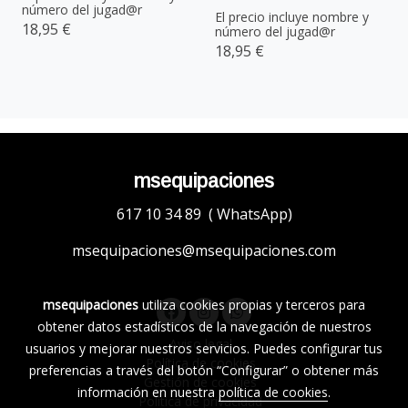
número del jugad@r
El precio incluye nombre y
18,95 €
número del jugad@r
18,95 €
msequipaciones
617 10 34 89 ( WhatsApp)
msequipaciones@msequipaciones.com
msequipaciones
utiliza cookies propias y terceros para
obtener datos estadísticos de la navegación de nuestros
Aviso legal
usuarios y mejorar nuestros servicios. Puedes configurar tus
Política de cookies
preferencias a través del botón “Configurar” o obtener más
Gestión de cookies
información en nuestra
política de cookies
.
Política de privacidad