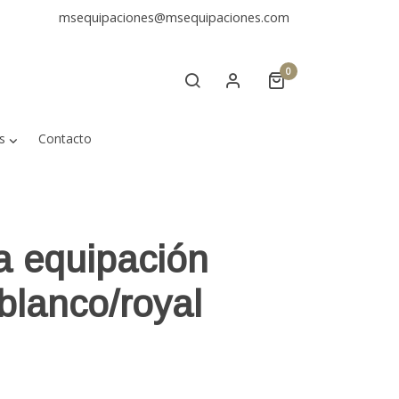
msequipaciones@msequipaciones.com
0
s
Contacto
a equipación
blanco/royal