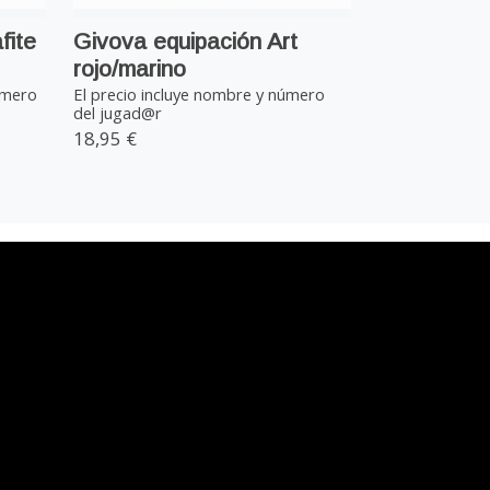
fite
Givova equipación Art
rojo/marino
úmero
El precio incluye nombre y número
del jugad@r
18,95 €