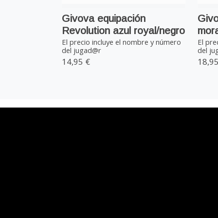
Givova equipación
Givo
Revolution azul royal/negro
mor
El precio incluye el nombre y número
El pre
del jugad@r
del j
14,95 €
18,95