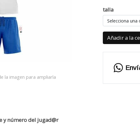
talla
Selecciona una 
Añadir a la c
Enví
e la imagen para ampliarla
re y número del jugad@r