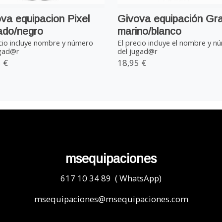
va equipacion Pixel
Givova equipación Gra
ado/negro
marino/blanco
cio incluye nombre y número
El precio incluye el nombre y n
ugad@r
del jugad@r
 €
18,95 €
msequipaciones
617 10 34 89 ( WhatsApp)
msequipaciones@msequipaciones.com